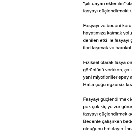
“çıtırdayan eklemler” ol
fasyayı güçlendirmektir.
Fasyayı ve bedeni korum
hayatımıza katmak yoluyl
denilen etki ile fasyayı
ileri taşımak ve hareket 
Fiziksel olarak fasya ö
görüntüsü verirken, çalı
yani miyofibriller epey
Hatta çoğu egzersiz fas
Fasyayı güçlendirmek iç
pek çok kişiye zor görü
fasyayı güçlendirmek a
Bedenle çalışırken bede
olduğunu hatırlayın. İn