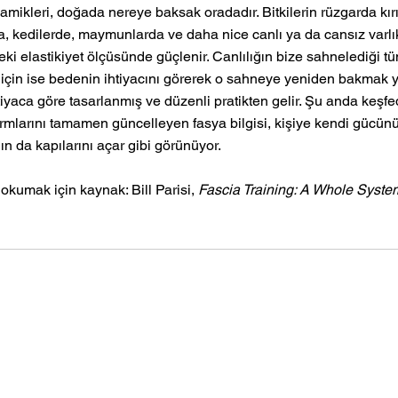
amikleri, doğada nereye baksak oradadır. Bitkilerin rüzgarda kı
, kedilerde, maymunlarda ve daha nice canlı ya da cansız varlıkt
eki elastikiyet ölçüsünde güçlenir. Canlılığın bize sahnelediği t
çin ise bedenin ihtiyacını görerek o sahneye yeniden bakmak ye
tiyaca göre tasarlanmış ve düzenli pratikten gelir. Şu anda keşfed
normlarını tamamen güncelleyen fasya bilgisi, kişiye kendi gücün
n da kapılarını açar gibi görünüyor.
 okumak için kaynak: Bill Parisi, 
Fascia Training: A Whole Syst