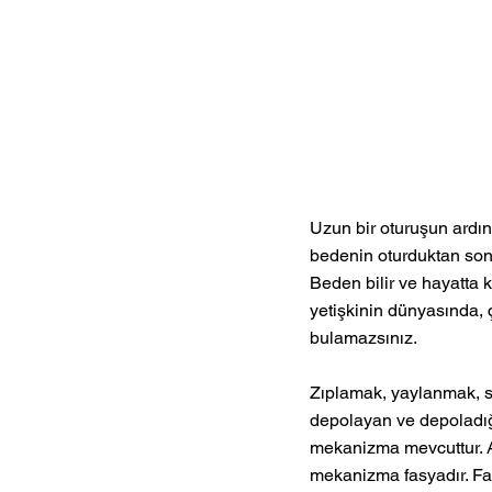
Uzun bir oturuşun ardı
bedenin oturduktan sonra
Beden bilir ve hayatta 
yetişkinin dünyasında, 
bulamazsınız. 
Zıplamak, yaylanmak, s
depolayan ve depoladığın
mekanizma mevcuttur. A
mekanizma fasyadır. Fas