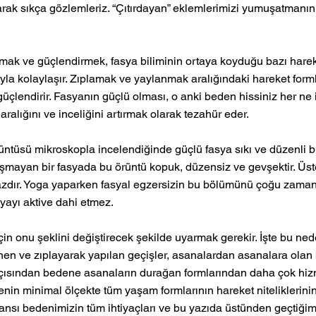
arak sıkça gözlemleriz. “Çıtırdayan” eklemlerimizi yumuşatmanın y
 
ak ve güçlendirmek, fasya biliminin ortaya koyduğu bazı hareke
a kolaylaşır. Zıplamak ve yaylanmak aralığındaki hareket formlar
 güçlendirir. Fasyanın güçlü olması, o anki beden hissiniz her ne 
aralığını ve inceliğini artırmak olarak tezahür eder. 
rüntüsü mikroskopla incelendiğinde güçlü fasya sıkı ve düzenli 
şmayan bir fasyada bu örüntü kopuk, düzensiz ve gevşektir. Üstel
 azdır. Yoga yaparken fasyal egzersizin bu bölümünü çoğu zaman
yayı aktive dahi etmez. 
in onu şeklini değiştirecek şekilde uyarmak gerekir. İşte bu ne
nen ve zıplayarak yapılan geçişler, asanalardan asanalara olan b
çısından bedene asanaların durağan formlarından daha çok hizm
nin minimal ölçekte tüm yaşam formlarının hareket niteliklerinin
sansı bedenimizin tüm ihtiyaçları ve bu yazıda üstünden geçtiği