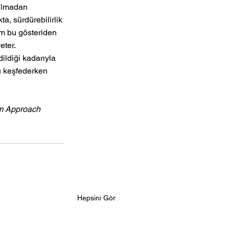
rılmadan 
a, sürdürebilirlik 
üm bu gösteriden 
ter. 
ildiği kadarıyla 
ü keşfederken 
em Approach
Hepsini Gör