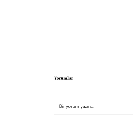
Yorumlar
Bir yorum yazın...
Travma Sonrası Yeniden İyi
Hissetme Süreci