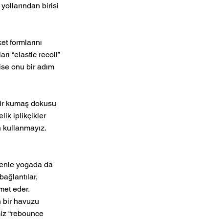
ollarından birisi 
t formlarını 
ı “elastic recoil” 
ise onu bir adım 
bir kumaş dokusu 
ik iplikçikler 
 kullanmayız. 
denle yogada da 
ağlantılar, 
et eder. 
 bir havuzu 
miz “rebounce 