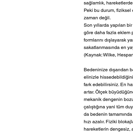
sağlamlık, hareketlerde
Peki bu durum, fiziksel
zaman değil.
Son yıllarda yapılan bir
göre daha fazla eklem p
formlarını dışlayarak ya
sakatlanmasında en yay
(Kaynak: Wilke, Hespan
Bedeninize dışarıdan bak
elinizle hissedebildiğini
fark edebilirsiniz. En h
artar. Ölçek büyüdüğünd
mekanik dengenin bozul
çalıştığına yani tüm duy
da bedenin tamamında d
hızı azalır. Fiziki blok
hareketlerin dengesiz, 