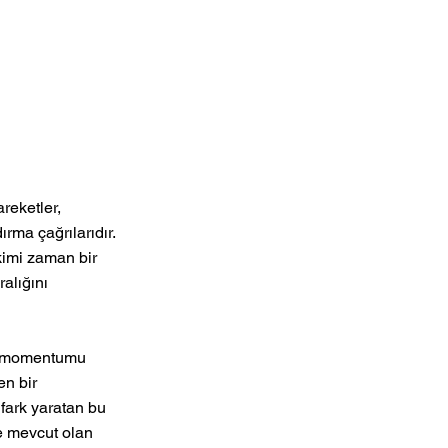
eketler, 
rma çağrılarıdır. 
kimi zaman bir 
alığını 
le momentumu 
en bir 
fark yaratan bu 
e mevcut olan 