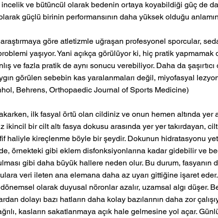
 incelik ve bütüncül olarak bedenin ortaya koyabildiği güç de dah
 olarak güçlü birinin performansının daha yüksek olduğu anlamın
 araştırmaya göre atletizmle uğraşan profesyonel sporcular, sedan
roblemi yaşıyor. Yani açıkça görülüyor ki, hiç pratik yapmamak d
nlış ve fazla pratik de aynı sonucu verebiliyor. Daha da şaşırtıcı o
gın görülen sebebin kas yaralanmaları değil, miyofasyal lezyonl
hol, Behrens, Orthopaedic Journal of Sports Medicine)
arken, ilk fasyal örtü olan cildiniz ve onun hemen altında yer al
z ikincil bir cilt altı fasya dokusu arasında yer yer takırdayan, cilt
afif haliyle kireçlenme böyle bir şeydir. Dokunun hidratasyonu ye
e, örnekteki gibi eklem disfonksiyonlarına kadar gidebilir ve be
ması gibi daha büyük hallere neden olur. Bu durum, fasyanın 
ulara veri ileten ana elemana daha az uyarı gittiğine işaret eder. 
önemsel olarak duyusal nöronlar azalır, uzamsal algı düşer. 
ajlardan dolayı bazı hatların daha kolay bazılarının daha zor çalışı
ağrılı, kasların sakatlanmaya açık hale gelmesine yol açar. Günl