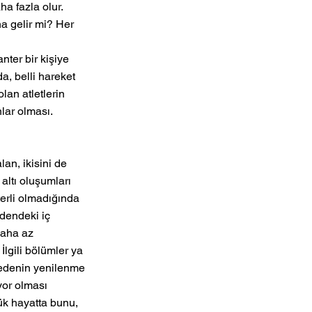
a fazla olur. 
a gelir mi? Her 
ter bir kişiye 
a, belli hareket 
lan atletlerin 
ar olması. 
an, ikisini de 
 altı oluşumları 
terli olmadığında 
dendeki iç 
daha az 
İlgili bölümler ya 
Bedenin yenilenme 
yor olması 
ük hayatta bunu, 