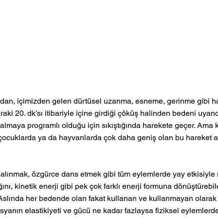
ndan, içimizden gelen dürtüsel uzanma, esneme, gerinme gibi har
ki 20. dk’sı itibariyle içine girdiği çöküş halinden bedeni uyandı
kalmaya programlı olduğu için sıkıştığında harekete geçer. Ama 
çocuklarda ya da hayvanlarda çok daha geniş olan bu hareket ar
alınmak, özgürce dans etmek gibi tüm eylemlerde yay etkisiy
ı, kinetik enerji gibi pek çok farklı enerji formuna dönüştürebil
slında her bedende olan fakat kullanan ve kullanmayan olarak 
yanın elastikiyeti ve gücü ne kadar fazlaysa fiziksel eylemlerd