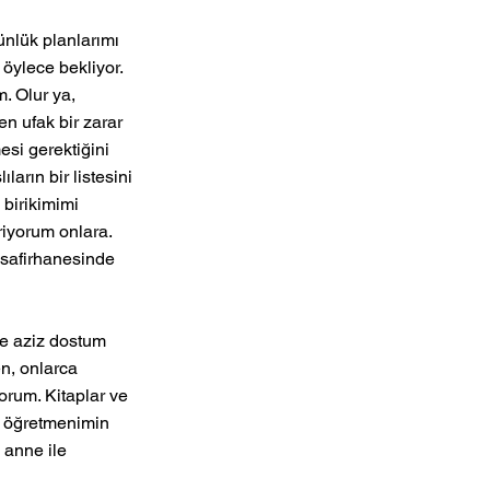
nlük planlarımı 
 öylece bekliyor. 
. Olur ya, 
 ufak bir zarar 
si gerektiğini 
rın bir listesini 
 birikimimi 
iyorum onlara. 
isafirhanesinde 
e aziz dostum 
n, onlarca 
orum. Kitaplar ve 
n öğretmenimin 
anne ile 
 