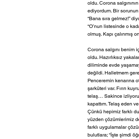
oldu. Corona salgınının
ediyordum. Bir sorunun 
“Bana sıra gelmez!” diy
“O’nun listesinde o kad
olmuş. Kapı çalınmış o
Corona salgını benim iç
oldu. Hazırlıksız yakal
diliminde evde yaşama
değildi. Halletmem gere
Penceremin kenarına ot
şarküteri var. Fırın kuy
telaş… Sakince izliyor
kapattım. Telaş eden ve
Çünkü hepimiz farklı duy
yüzden çözümlerimiz de 
farklı uygulamalar çözü
bulutlara; “İşte şimdi 