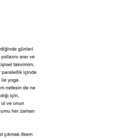
diğinde günleri 
ollarını arar ve 
işisel takvimim, 
paralellik içinde 
 ile yoga 
im nefesin de ne 
ığı için, 
 ol ve onun 
yolumu her zaman 
st çıkmak ilkem 