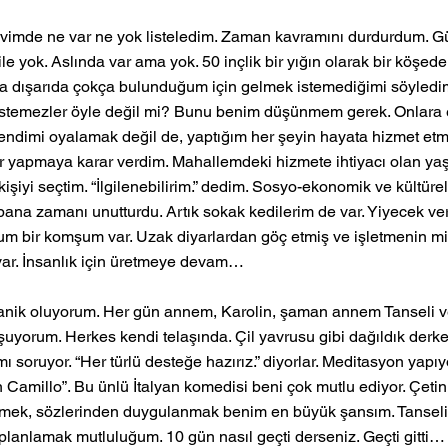
Evimde ne var ne yok listeledim. Zaman kavramını durdurdum. Gü
e yok. Aslında var ama yok. 50 inçlik bir yığın olarak bir köşede
da dışarıda çokça bulunduğum için gelmek istemediğimi söyledim
stemezler öyle değil mi? Bunu benim düşünmem gerek. Onlara en
ndimi oyalamak değil de, yaptığım her şeyin hayata hizmet etme
apmaya karar verdim. Mahallemdeki hizmete ihtiyacı olan yaşlıla
kişiyi seçtim. “İlgilenebilirim.” dedim. Sosyo-ekonomik ve kültürel
ana zamanı unutturdu. Artık sokak kedilerim de var. Yiyecek ver
ğum bir komşum var. Uzak diyarlardan göç etmiş ve işletmenin m
ar. İnsanlık için üretmeye devam… 
panik oluyorum. Her gün annem, Karolin, şaman annem Tanseli v
uyorum. Herkes kendi telaşında. Çil yavrusu gibi dağıldık derke
ı soruyor. “Her türlü desteğe hazırız.” diyorlar. Meditasyon yapıy
Camillo”. Bu ünlü İtalyan komedisi beni çok mutlu ediyor. Çeti
emek, sözlerinden duygulanmak benim en büyük şansım. Tanseli 
 planlamak mutluluğum. 10 gün nasıl geçti derseniz. Geçti gitti…