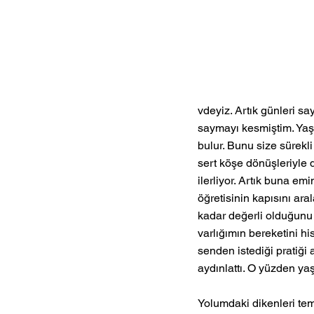
vdeyiz. Artık günleri s
saymayı kesmiştim. Yaşa
bulur. Bunu size sürekli
sert köşe dönüşleriyle 
ilerliyor. Artık buna e
öğretisinin kapısını ar
kadar değerli olduğunu 
varlığımın bereketini h
senden istediği pratiği
aydınlattı. O yüzden ya
Yolumdaki dikenleri tem