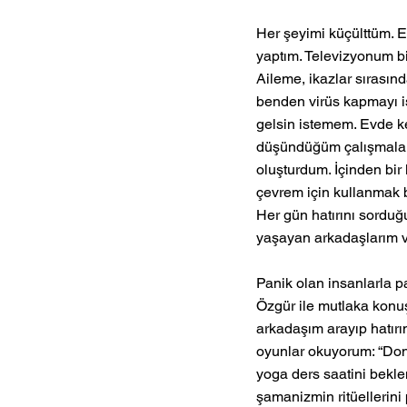
Her şeyimi küçülttüm. 
yaptım. Televizyonum bil
Aileme, ikazlar sırasın
benden virüs kapmayı i
gelsin istemem. Evde ke
düşündüğüm çalışmalar y
oluşturdum. İçinden bir 
çevrem için kullanmak b
Her gün hatırını sordu
yaşayan arkadaşlarım v
Panik olan insanlarla 
Özgür ile mutlaka konuş
arkadaşım arayıp hatırım
oyunlar okuyorum: “Don 
yoga ders saatini bekl
şamanizmin ritüellerini