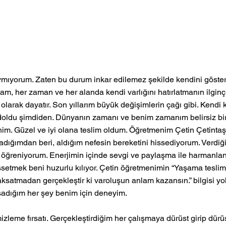
aymıyorum. Zaten bu durum inkar edilemez şekilde kendini göster
m, her zaman ve her alanda kendi varlığını hatırlatmanın ilginç y
 olarak dayatır. Son yıllarım büyük değişimlerin çağı gibi. Kendi k
doldu şimdiden. Dünyanın zamanı ve benim zamanım belirsiz bir 
minim. Güzel ve iyi olana teslim oldum. Öğretmenim Çetin Çetintaş
aladığımdan beri, aldığım nefesin bereketini hissediyorum. Verdiğ
öğreniyorum. Enerjimin içinde sevgi ve paylaşma ile harmanland
issetmek beni huzurlu kılıyor. Çetin öğretmenimin “Yaşama teslim
 aksatmadan gerçekleştir ki varoluşun anlam kazansın.” bilgisi 
şadığım her şey benim için deneyim. 
izleme fırsatı. Gerçekleştirdiğim her çalışmaya dürüst girip dürü