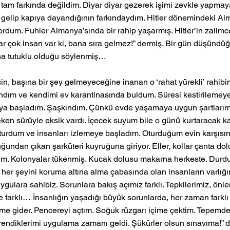
 tam farkında değildim. Diyar diyar gezerek işimi zevkle yapma
gelip kapıya dayandığının farkındaydım. Hitler dönemindeki Alm
ordum. Fuhler Almanya’sında bir rahip yaşarmış. Hitler’in zalimc
ar çok insan var ki, bana sıra gelmez!” dermiş. Bir gün düşündü
na tutuklu olduğu söylenmiş…
in, başına bir şey gelmeyeceğine inanan o ‘rahat yürekli’ rahibin
andım ve kendimi ev karantinasında buldum. Süresi kestirilemey
ya başladım. Şaşkındım. Çünkü evde yaşamaya uygun şartlarım
ken sürüyle eksik vardı. İçecek suyum bile o günü kurtaracak kad
urdum ve insanları izlemeye başladım. Oturduğum evin karşısınd
ruğundan çıkan şarküteri kuyruğuna giriyor. Eller, kollar çanta do
um. Kolonyalar tükenmiş. Kucak dolusu makarna herkeste. Durdu
 her şeyini koruma altına alma çabasında olan insanların varlığın
gulara sahibiz. Sorunlara bakış açımız farklı. Tepkilerimiz, önlem
farklı… İnsanlığın yaşadığı büyük sorunlarda, her zaman farklı
me gider. Pencereyi açtım. Soğuk rüzgarı içime çektim. Tepemde
öğrendiklerimi uygulama zamanı geldi. Şükürler olsun sınavıma!” 