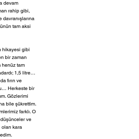
ya devam 
an rahip gibi, 
e davranışlarına 
ğünün tam aksi 
 hikayesi gibi 
en bir zaman 
 henüz tam 
ardı; 1,5 litre… 
a fırın ve 
lu… Herkeste bir 
m. Gözlerimi 
a bile şükrettim. 
lerimiz farklı. O 
 düşünceler ve 
 olan kara 
dedim. 