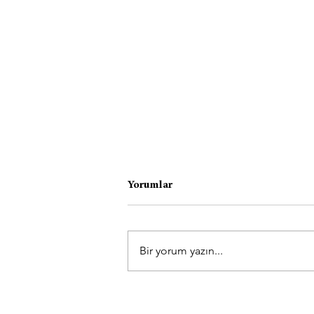
Yorumlar
Bir yorum yazın...
Karahamza Köyü Yoga’ya
Başladı