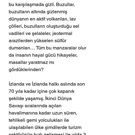
bu karşılaşmada gizli. Buzullar, 
buzulların altında gizlenmiş 
dünyanın en aktif volkanları, lav 
çölleri, buzulların oluşturduğu sel 
vadileri ve şelaleler, jeotermal 
arazilerden yükselen sülfür 
dumanları… Tüm bu manzaralar olur 
da insanın hayal gücü hikayeler, 
masallar yaratmaz mı 
gördüklerinden?
İzlanda ve İzlanda halkı aslında son 
70 yıla kadar içine çok kapanık 
şekilde yaşamış. İkinci Dünya 
Savaşı sıralarında açılan 
havalimanına kadar uzun süren, 
tehlikeli gemi yolculukları ile 
ulaşılabilen ülke şimdilerde turizm 
sektörünün hızlı gelişmesi ile yılda 3 