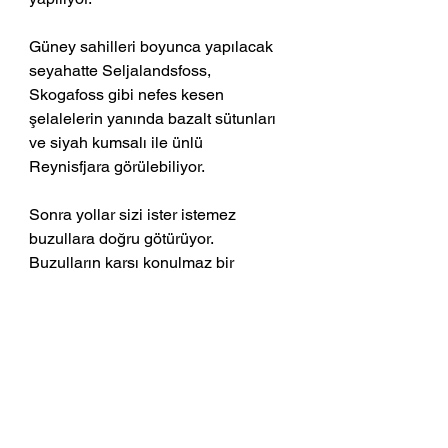
Güney sahilleri boyunca yapılacak 
seyahatte Seljalandsfoss, 
Skogafoss gibi nefes kesen 
şelalelerin yanında bazalt sütunları 
ve siyah kumsalı ile ünlü 
Reynisfjara görülebiliyor. 
Sonra yollar sizi ister istemez 
buzullara doğru götürüyor. 
Buzulların karşı konulmaz bir 
güzelliği var. Gözümüzün böyle bir 
şeyi görmeye alışık olmadığından 
mıdır, yoksa binlerce yıldır orada, 
tüm ihtişamıyla hayatı beslediğinden 
midir bilinmez ama bakmalara 
doyum olmayan, istisnasız herkeste 
çok güçlü duygular uyandıran bir 