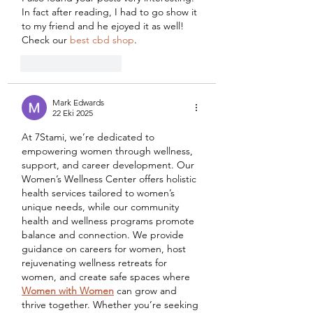
In fact after reading, I had to go show it 
to my friend and he ejoyed it as well! 
Check our 
best cbd shop
.
Beğen
Yanıtla
Mark Edwards
22 Eki 2025
At 7Stami, we’re dedicated to 
empowering women through wellness, 
support, and career development. Our 
Women’s Wellness Center offers holistic 
health services tailored to women’s 
unique needs, while our community 
health and wellness programs promote 
balance and connection. We provide 
guidance on careers for women, host 
rejuvenating wellness retreats for 
women, and create safe spaces where 
Women with Women
 can grow and 
thrive together. Whether you’re seeking 