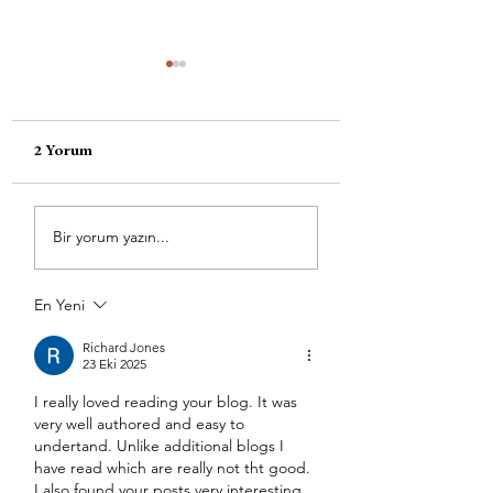
2 Yorum
Nihan Yaman ile Yin
Karahamza Köyü
Bir yorum yazın...
Bakış Üzerine
Yoga’ya Başladı
En Yeni
Richard Jones
23 Eki 2025
I really loved reading your blog. It was 
very well authored and easy to 
undertand. Unlike additional blogs I 
have read which are really not tht good. 
I also found your posts very interesting. 