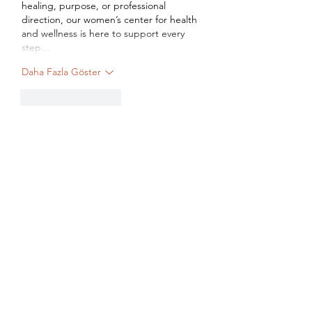
healing, purpose, or professional 
direction, our women’s center for health 
and wellness is here to support every 
step…
Daha Fazla Göster
Beğen
Yanıtla