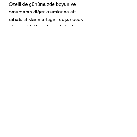
Özellikle günümüzde boyun ve 
omurganın diğer kısımlarına ait 
rahatsızlıkların arttığını düşünecek 
olursak, bizi bu rahatsızlıklardan 
koruyacak önemli bir duruştur. 
(Boyun ve diğer omurga bölgelerine 
ait rahatsızlığı olanların, bu duruşları 
doktoruna danışarak ve bu 
rahatsızlıklarda bilgili bir eğitmen 
eşliğinde çalışmalarını tavsiye 
ediyorum.)
Şirşasana, çalışması keyifli ve 
anlattığım gibi bedensel olarak 
birçok faydası olan bir duruştur. Bu 
duruşu adım adım nasıl pratik 
edeceğini öğrenmek için, aşağıda 
yer alan dersimi uygulayabilirsin.