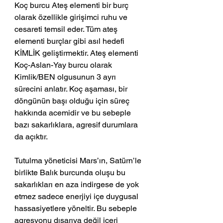
Koç burcu Ateş elementi bir burç 
olarak özellikle girişimci ruhu ve 
cesareti temsil eder. Tüm ateş 
elementi burçlar gibi asıl hedefi 
KİMLİK geliştirmektir. Ateş elementi 
Koç-Aslan-Yay burcu olarak 
Kimlik/BEN olgusunun 3 ayrı 
sürecini anlatır. Koç aşaması, bir 
döngünün başı olduğu için süreç 
hakkında acemidir ve bu sebeple 
bazı sakarlıklara, agresif durumlara 
da açıktır.
Tutulma yöneticisi Mars’ın, Satürn’le 
birlikte Balık burcunda oluşu bu 
sakarlıkları en aza indirgese de yok 
etmez sadece enerjiyi içe duygusal 
hassasiyetlere yöneltir. Bu sebeple 
agresyonu dışarıya değil içeri 