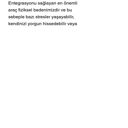
Entegrasyonu sağlayan en önemli 
araç fiziksel bedenimizdir ve bu 
sebeple bazı stresler yaşayabilir, 
kendinizi yorgun hissedebilir veya 
nereden geldiğini bilmediğiniz bir 
duygusal yoğunluk içinde olabilir, 
depresif hissedebilirsiniz. Özellikle 
haritanızda 11-16 derece arasında 
gezegen yerleşimi varsa o gezegen 
temalarında çözümsüz 
hissedebilirsiniz ama kolayı var, 
sadece o konu hakkında hiç 
yapmadığınız bir şeyi yapmanız 
yeterli olacaktır.
Tüm bunların yanı sıra tutulma 
derecesi 19 derece Koç Güneş’in 
yücelim derecesidir ve ekstra güçlü 
bir yaratım enerjisidir. Dolayısıyla 